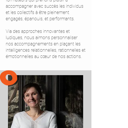
accompagner avec succès les individus
et les collectifs à être pleinement
engagés, épanouis, et performants.
Via des approches innovantes et
ludiques, nous aimons personnaliser
nos accompagnements en plaçant les
intelligences relationnelles, rationnelles et
émotionnelles au cœur de nos actions.