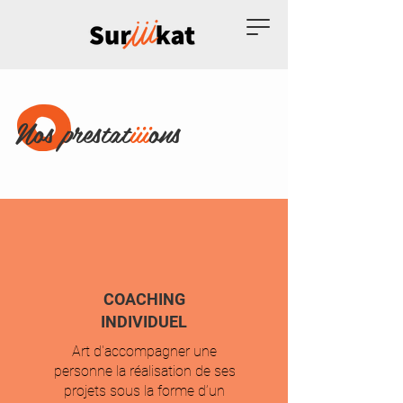
Nos prestat
iii
ons
COACHING
INDIVIDUEL
Art d'accompagner une
personne la réalisation de ses
projets sous la forme d’un