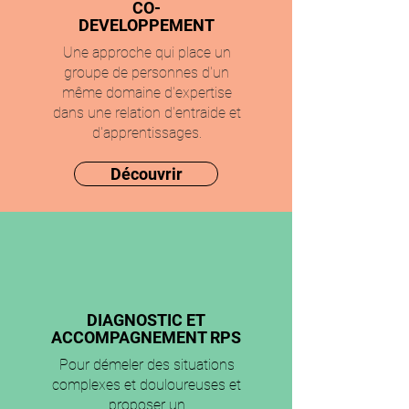
CO-
DEVELOPPEMENT
Une approche qui place un
groupe de personnes d'un
même domaine d'expertise
dans une relation d'entraide et
d'apprentissages.
Découvrir
DIAGNOSTIC ET
ACCOMPAGNEMENT RPS
Pour démeler des situations
complexes et douloureuses et
proposer un