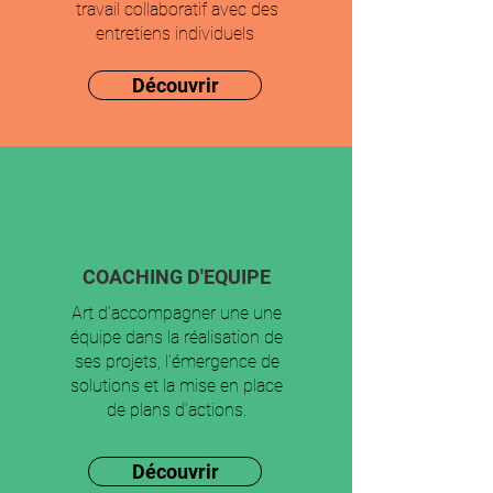
travail collaboratif avec des
entretiens individuels
Découvrir
COACHING D'EQUIPE
Art d'accompagner une une
équipe dans la réalisation de
ses projets, l’émergence de
solutions et la mise en place
de plans d’actions.
Découvrir